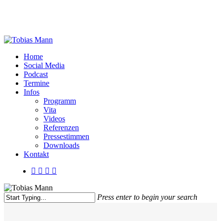
Skip
to
main
content
Menu
Home
Social Media
Podcast
Termine
Infos
Programm
Vita
Videos
Referenzen
Presse­stimmen
Downloads
Kontakt
twitter
facebook
youtube
instagram
Press enter to begin your search
Close
Search