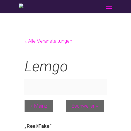
Menu
Skip
to
main
content
« Alle Veranstaltungen
Lemgo
«
Mainz
Eschweiler
»
„Real/Fake“