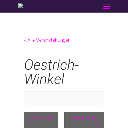
Menu
Skip
to
main
content
« Alle Veranstaltungen
Oestrich-
Winkel
«
Gladbeck
Hargesheim
»