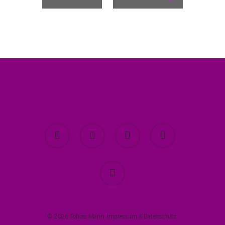
twitter
facebook
youtube
instagram
spotify
© 2026 Tobias Mann.
Impressum
&
Datenschutz
.