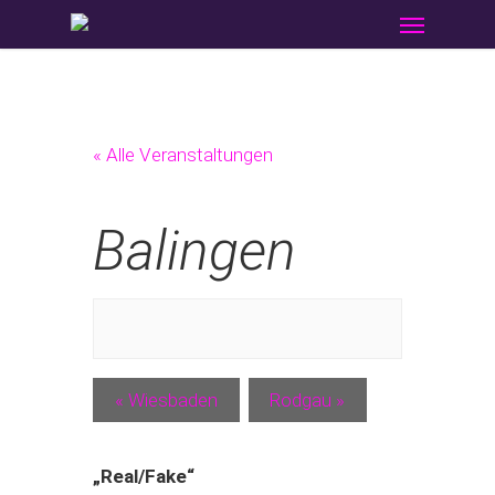
Menu
Skip
to
main
content
« Alle Veranstaltungen
Balingen
«
Wiesbaden
Rodgau
»
„Real/Fake“