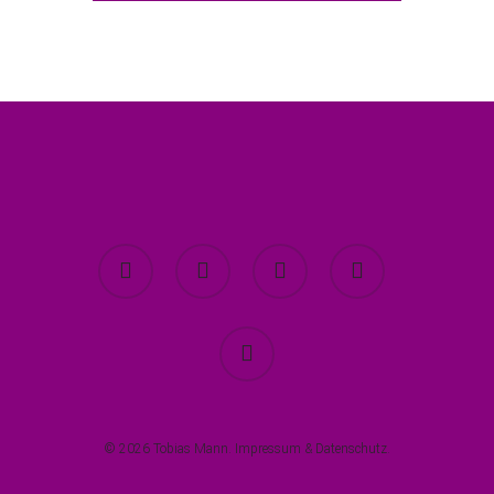
twitter
facebook
youtube
instagram
spotify
© 2026 Tobias Mann.
Impressum
&
Datenschutz
.