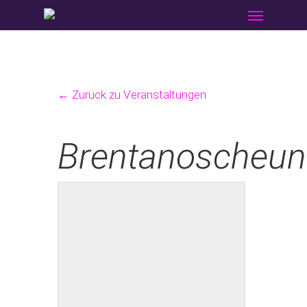
Menu
Skip
to
main
content
← Zurück zu Veranstaltungen
Brentanoscheun