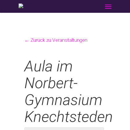
Menu
Skip
to
main
content
← Zurück zu Veranstaltungen
Aula im
Norbert-
Gymnasium
Knechtsteden