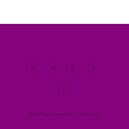
twitter
facebook
youtube
instagram
spotify
© 2026 Tobias Mann.
Impressum
&
Datenschutz
.