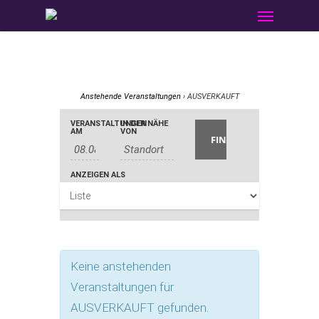
Menu
Skip
to
main
content
Anstehende Veranstaltungen
› AUSVERKAUFT
Veranstaltungen
Veranstaltungen
VERANSTALTUNGEN
IN DER NÄHE
Veranstaltung
AM
VON
Suche
Suche
Ansichten-
Navigation
ANZEIGEN ALS
und
Ansichten,
Navigation
Keine anstehenden
Veranstaltungen für
AUSVERKAUFT gefunden.