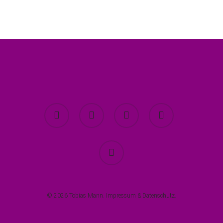
twitter
facebook
youtube
instagram
spotify
© 2026 Tobias Mann.
Impressum
&
Datenschutz
.