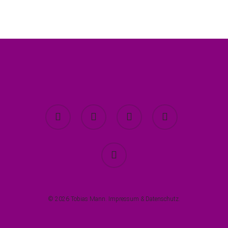
twitter
facebook
youtube
instagram
spotify
© 2026 Tobias Mann.
Impressum
&
Datenschutz
.