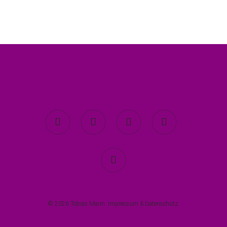
twitter
facebook
youtube
instagram
spotify
© 2026 Tobias Mann.
Impressum
&
Datenschutz
.