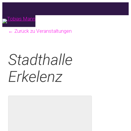
Skip
to
main
Menu
← Zurück zu Veranstaltungen
content
Stadthalle
Erkelenz