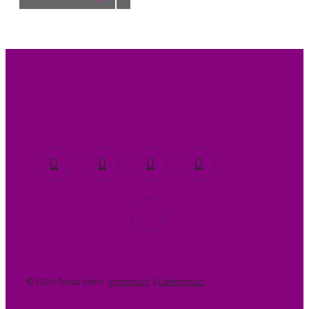
twitter
facebook
youtube
instagram
spotify
© 2026 Tobias Mann.
Impressum
&
Datenschutz
.