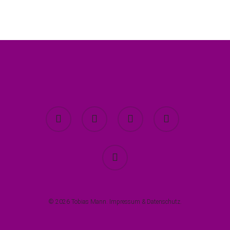
twitter
facebook
youtube
instagram
spotify
© 2026 Tobias Mann.
Impressum
&
Datenschutz
.