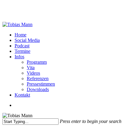
Skip
to
main
content
Menu
Home
Social Media
Podcast
Termine
Infos
Programm
Vita
Videos
Referenzen
Presse­stimmen
Downloads
Kontakt
twitter
facebook
youtube
instagram
Press enter to begin your search
Close
Search