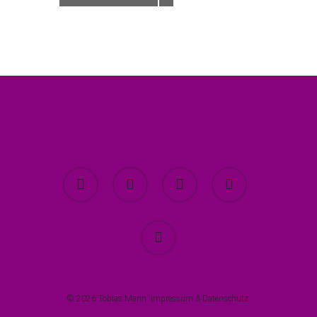
twitter
facebook
youtube
instagram
spotify
© 2026 Tobias Mann.
Impressum
&
Datenschutz
.