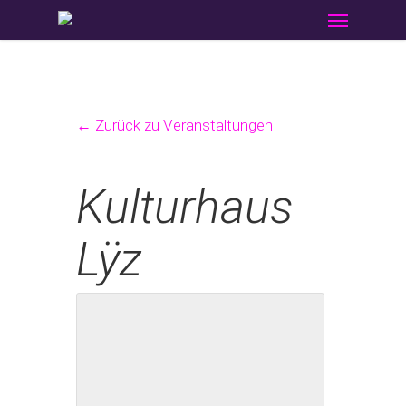
Menu
Skip
to
main
content
← Zurück zu Veranstaltungen
Kulturhaus
Lÿz