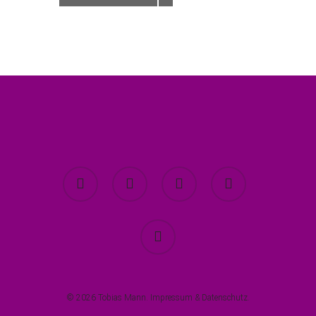
twitter
facebook
youtube
instagram
spotify
© 2026 Tobias Mann.
Impressum
&
Datenschutz
.