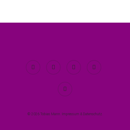
twitter
facebook
youtube
instagram
spotify
© 2026 Tobias Mann.
Impressum
&
Datenschutz
.