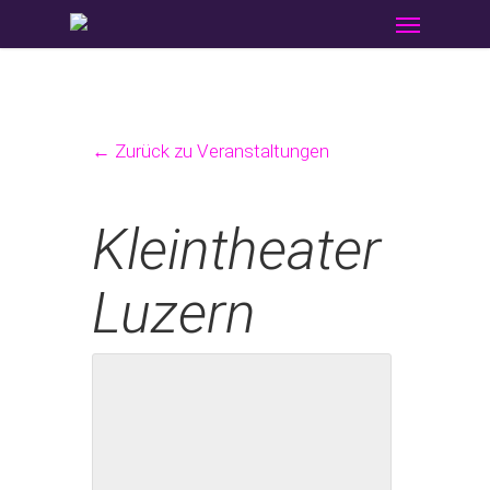
Menu
Skip
to
main
content
← Zurück zu Veranstaltungen
Kleintheater
Luzern