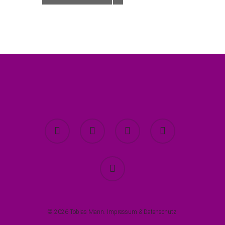
twitter
facebook
youtube
instagram
spotify
© 2026 Tobias Mann.
Impressum
&
Datenschutz
.