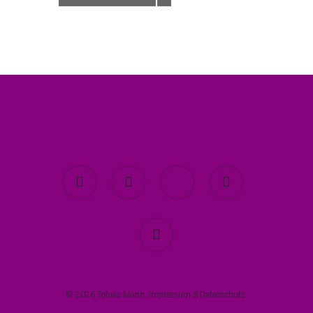
twitter
facebook
youtube
instagram
spotify
© 2026 Tobias Mann.
Impressum
&
Datenschutz
.