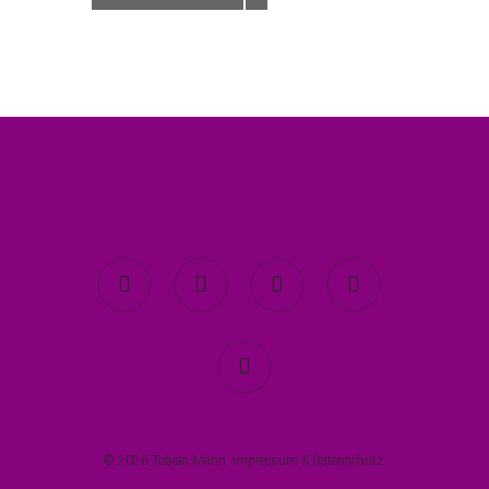
twitter
facebook
youtube
instagram
spotify
© 2026 Tobias Mann.
Impressum
&
Datenschutz
.