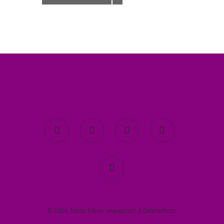
twitter
facebook
youtube
instagram
spotify
© 2026 Tobias Mann.
Impressum
&
Datenschutz
.