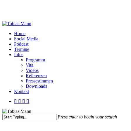
Skip
to
main
content
Menu
Home
Social Media
Podcast
Termine
Infos
Programm
Vita
Videos
Referenzen
Presse­stimmen
Downloads
Kontakt
twitter
facebook
youtube
instagram
Press enter to begin your search
Close
Search