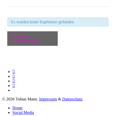
Es wurden keine Ergebnisse gefunden.
«
Vorheriger
Veranstaltungen
twitter
facebook
youtube
instagram
spotify
© 2026 Tobias Mann.
Impressum
&
Datenschutz
.
Close
Home
Menu
Social Media