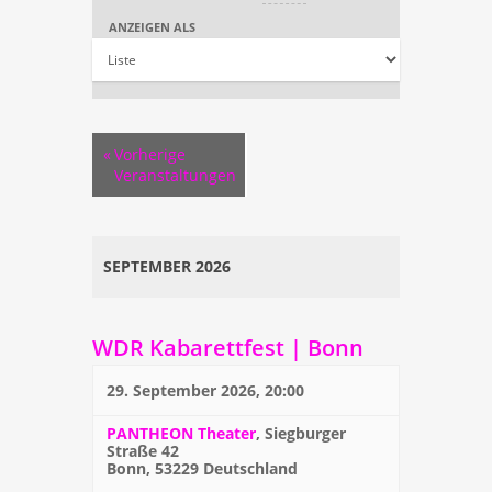
Navigation
und
ANZEIGEN ALS
Ansichten,
Navigation
«
Vorherige
Veranstaltungen
SEPTEMBER 2026
WDR Kabarettfest | Bonn
29. September 2026, 20:00
PANTHEON Theater
,
Siegburger
Straße 42
Bonn
,
53229
Deutschland