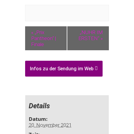
«
„Prix
„NUHR IM
Pantheon“ |
ERSTEN“
»
Finale
Infos zu der Sendung im Web
Details
Datum:
20. November 2021