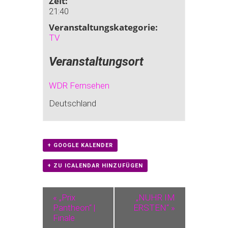
Zeit:
21:40
Veranstaltungskategorie:
TV
Veranstaltungsort
WDR Fernsehen
Deutschland
+ GOOGLE KALENDER
+ ZU ICALENDAR HINZUFÜGEN
«
„Prix
„NUHR IM
Pantheon“ |
ERSTEN“
»
Finale