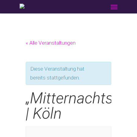
Menu
Skip
to
main
content
« Alle Veranstaltungen
Diese Veranstaltung hat
bereits stattgefunden.
„Mitternachtsspi
| Köln