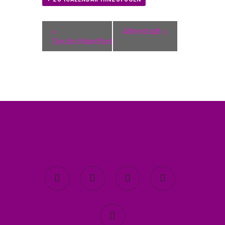
«
Altenstadt
»
Deutschlandfunk
twitter
facebook
youtube
instagram
spotify