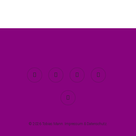
twitter
facebook
youtube
instagram
spotify
© 2026 Tobias Mann.
Impressum
&
Datenschutz
.