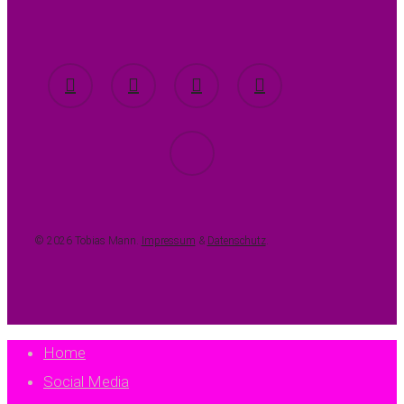
twitter
facebook
youtube
instagram
spotify
© 2026 Tobias Mann.
Impressum
&
Datenschutz
.
Close
Home
Menu
Social Media